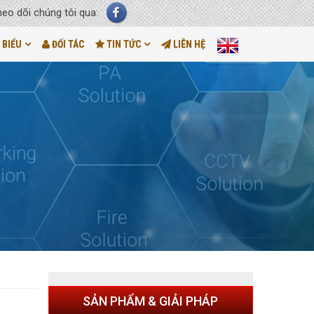
heo dõi chúng tôi qua:
 BIỂU
ĐỐI TÁC
TIN TỨC
LIÊN HỆ
SẢN PHẨM & GIẢI PHÁP