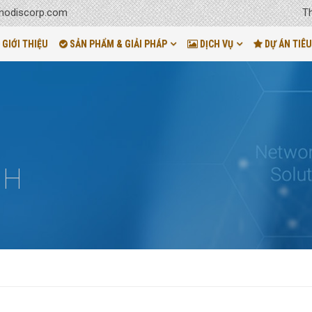
T
odiscorp.com
GIỚI THIỆU
SẢN PHẨM & GIẢI PHÁP
DỊCH VỤ
DỰ ÁN TIÊU
NH