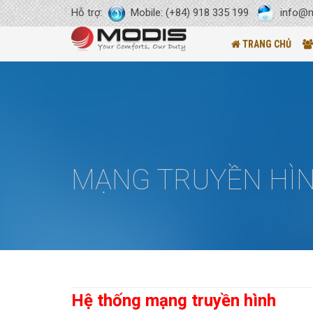
Hỗ trợ:
Mobile: (+84) 918 335 199
info@m
TRANG CHỦ
MẠNG TRUYỀN HÌ
Hệ thống mạng truyền hình