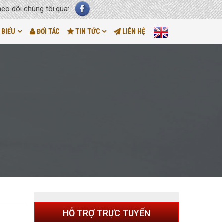
heo dõi chúng tôi qua:
 BIỂU
ĐỐI TÁC
TIN TỨC
LIÊN HỆ
HỖ TRỢ TRỰC TUYẾN