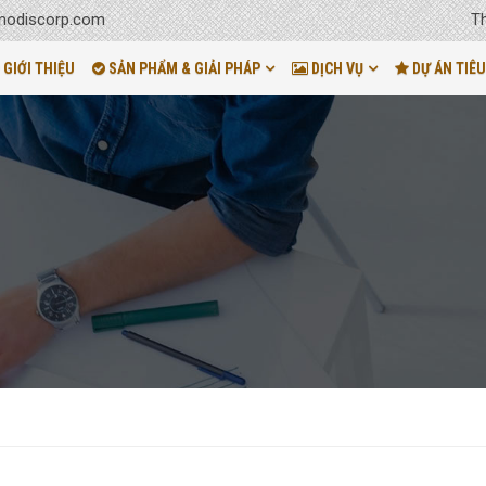
T
odiscorp.com
GIỚI THIỆU
SẢN PHẨM & GIẢI PHÁP
DỊCH VỤ
DỰ ÁN TIÊU
N