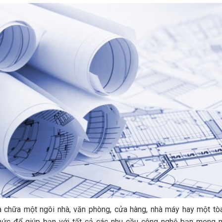
chữa một ngôi nhà, văn phòng, cửa hàng, nhà máy hay một tò
​​thức để giúp bạn với tất cả các nhu cầu công nghệ bạn mong 