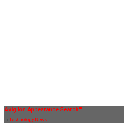
Avigilon Appearance Search™
in
Technology News