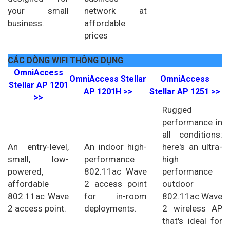
your small
network at
business.
affordable
prices
CÁC DÒNG WIFI THÔNG DỤNG
OmniAccess
OmniAccess Stellar
OmniAccess
Stellar AP 1201
AP 1201H >>
Stellar AP 1251 >>
>>
Rugged
performance in
all conditions:
An entry-level,
An indoor high-
here's an ultra-
small, low-
performance
high
powered,
802.11ac Wave
performance
affordable
2 access point
outdoor
802.11ac Wave
for in-room
802.11ac Wave
2 access point.
deployments.
2 wireless AP
that's ideal for