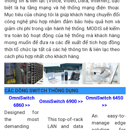
thông tin & liên lạc (Voice, Video, Data, Internet), đặc
biệt là hạ tầng mạng và hệ thống mạng điện thoại.
Mục tiêu của chúng tôi là giúp khách hàng chuyển đổi
công nghệ phù hợp nhằm đảm bảo hiệu quả hơn và
giảm chi phí trong vận hành hệ thống. MODIS sẽ kiểm
tra toàn bộ hoạt động của hệ thống mà khách hàng
mong muốn để đưa ra các đề xuất để tích hợp đồng
thời tổ chức lại tất cả các hệ thông tin & liên lạc theo
cách phù hợp nhất cho khách hàng.
CÁC DÒNG SWITCH THÔNG DỤNG
OmniSwitch
OmniSwitch 6450
OmniSwitch 6900 >>
6860 >>
>>
Designed for
An easy-to-
the most
This top-of-rack
manage edge
demanding
LAN and data
solution for