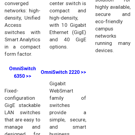
converged
center switch is
highly available,
networks: high-
compact and
secure and
density, Unified
high-density,
eco-friendly
Access
with 10 Gigabit
campus
switches with
Ethernet (GigE)
networks
Smart Analytics
and 40 GigE
running many
in a compact
options.
devices.
form factor.
OmniSwitch
OmniSwitch 2220 >>
6350 >>
Gigabit
Fixed-
WebSmart
configuration
family of
GigE stackable
switches
LAN switches
provide a
that are easy to
simple, secure,
manage and
and smart
designed for
business